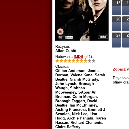
13
1
20
2
27
2
Reżyser:
Allan Cubitt
Notowania
IMDB
(8.1)
:
Obsada:
Zobacz w
Gillian Anderson, Jamie
Dornan, Valene Kane, Sarah
Psycholog
Beattie, Niamh McGrady,
ofiary or
John Lynch, Bronagh
Waugh, Siobhan
McSweeney, SĂŠainĂ­n
Brennan, Colin Morgan,
Bronagh Taggart, David
Beattie, Ian McElhinney,
Aisling Franciosi, Emmett J
Scanlan, Nick Lee, Lisa
Hogg, Archie Panjabi, Karen
Hassan, Richard Clements,
Claire Rafferty