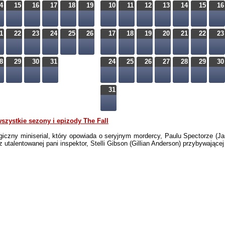
4
15
16
17
18
19
10
11
12
13
14
15
16
1
22
23
24
25
26
17
18
19
20
21
22
23
8
29
30
31
24
25
26
27
28
29
30
31
szystkie sezony i epizody The Fall
iczny miniserial, który opowiada o seryjnym mordercy, Paulu Spectorze (Ja
az utalentowanej pani inspektor, Stelli Gibson (Gillian Anderson) przybywając