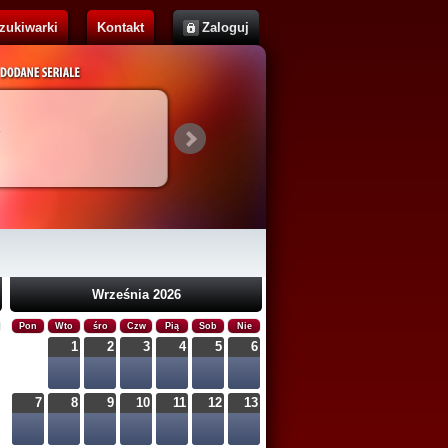
zukiwarki
Kontakt
Zaloguj
Cassandra
Brak opisu...
Września 2026
Pon
Wto
śro
Czw
Pią
Sob
Nie
1
2
3
4
5
6
7
8
9
10
11
12
13