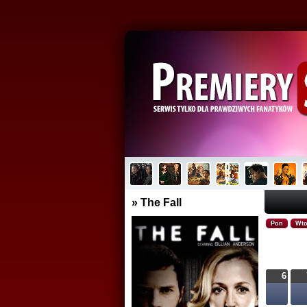
Cassandra
Plu
Brak opisu...
Brak
» The Fall
Pon
Wt
6