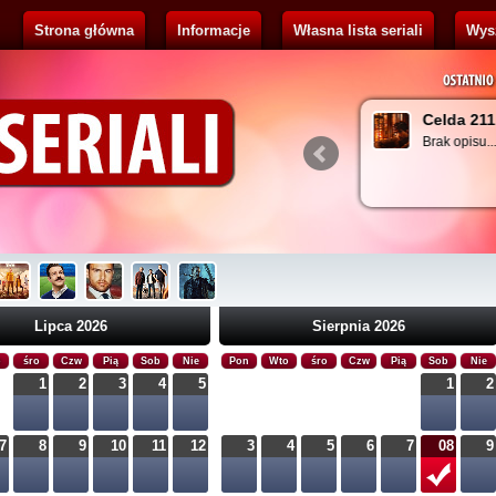
Strona główna
Informacje
Własna lista seriali
Wys
ribus
Celda 211
 opisu...
Brak opisu...
Lipca 2026
Sierpnia 2026
o
śro
Czw
Pią
Sob
Nie
Pon
Wto
śro
Czw
Pią
Sob
Nie
1
2
3
4
5
1
2
7
8
9
10
11
12
3
4
5
6
7
08
9