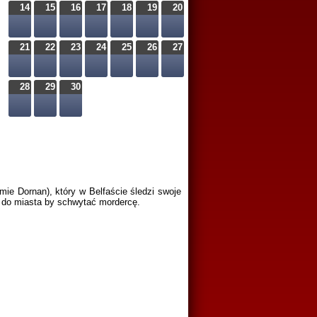
14
15
16
17
18
19
20
21
22
23
24
25
26
27
28
29
30
mie Dornan), który w Belfaście śledzi swoje
ej do miasta by schwytać mordercę.