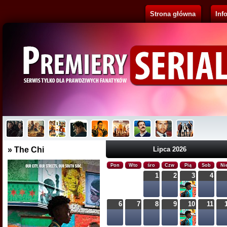
Strona główna
Inf
Pluribus
Brak opisu...
» The Chi
Lipca 2026
Pon
Wto
śro
Czw
Pią
Sob
Ni
1
2
3
4
6
7
8
9
10
11