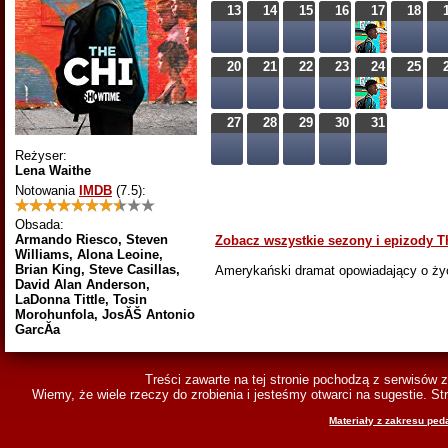
13
14
15
16
17
18
20
21
22
23
24
25
27
28
29
30
31
Reżyser:
Lena Waithe
Notowania
IMDB
(7.5)
:
Obsada:
Armando Riesco, Steven
Zobacz wszystkie sezony i epizody T
Williams, Alona Leoine,
Brian King, Steve Casillas,
Amerykański dramat opowiadający o życ
David Alan Anderson,
LaDonna Tittle, Tosin
Morohunfola, JosĂŠ Antonio
GarcĂ­a
Treści zawarte na tej stronie pochodzą z serwisów 
Wiemy, że wiele rzeczy do zrobienia i jesteśmy otwarci na sugestie. 
Materiały z zakresu ped