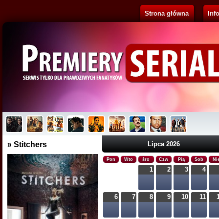
Strona główna
Inf
Pluribus
Brak opisu...
» Stitchers
Lipca 2026
Pon
Wto
śro
Czw
Pią
Sob
Ni
1
2
3
4
6
7
8
9
10
11