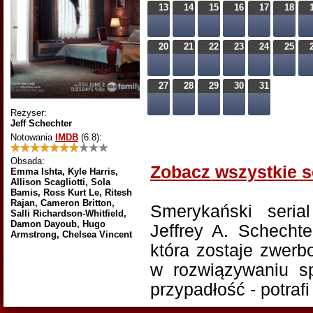
13
14
15
16
17
18
20
21
22
23
24
25
27
28
29
30
31
Reżyser:
Jeff Schechter
Notowania
IMDB
(6.8)
:
Obsada:
Zobacz wszystkie s
Emma Ishta, Kyle Harris,
Allison Scagliotti, Sola
Bamis, Ross Kurt Le, Ritesh
Rajan, Cameron Britton,
Smerykański seria
Salli Richardson-Whitfield,
Damon Dayoub, Hugo
Jeffrey A. Schechte
Armstrong, Chelsea Vincent
która zostaje zwer
w rozwiązywaniu s
przypadłość - potraf