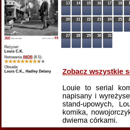
13
14
15
16
17
18
20
21
22
23
24
25
27
28
29
30
31
Reżyser:
Louis C.K.
Notowania
IMDB
(8.5)
:
Obsada:
Zobacz wszystkie s
Louis C.K., Hadley Delany
Louie to serial ko
napisany i wyreżys
stand-upowych, Lo
komika, nowojorczyk
dwiema córkami.