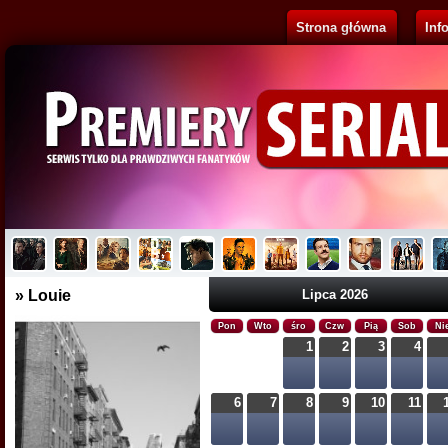
Strona główna
Inf
Pluribus
Brak opisu...
» Louie
Lipca 2026
Pon
Wto
śro
Czw
Pią
Sob
Ni
1
2
3
4
6
7
8
9
10
11