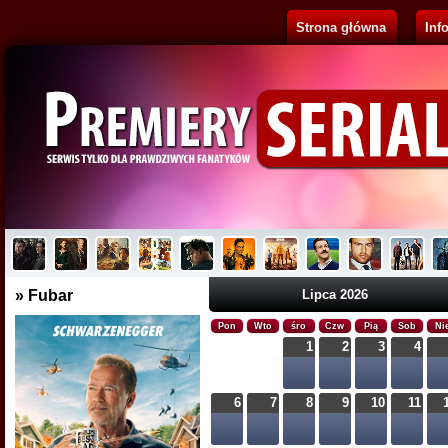
Strona główna
Inf
Pluribus
Brak opisu...
» Fubar
Lipca 2026
Pon
Wto
śro
Czw
Pią
Sob
Ni
1
2
3
4
6
7
8
9
10
11