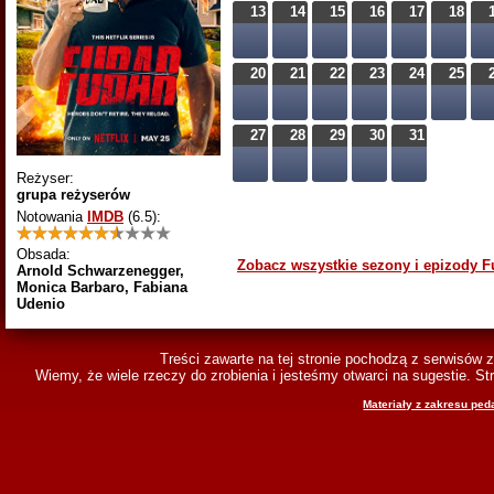
13
14
15
16
17
18
20
21
22
23
24
25
27
28
29
30
31
Reżyser:
grupa reżyserów
Notowania
IMDB
(6.5)
:
Obsada:
Zobacz wszystkie sezony i epizody F
Arnold Schwarzenegger,
Monica Barbaro, Fabiana
Udenio
Treści zawarte na tej stronie pochodzą z serwisów 
Wiemy, że wiele rzeczy do zrobienia i jesteśmy otwarci na sugestie. 
Materiały z zakresu ped