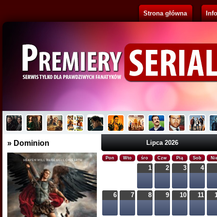
Strona główna
Inf
Pluribus
Brak opisu...
» Dominion
Lipca 2026
Pon
Wto
śro
Czw
Pią
Sob
Ni
1
2
3
4
6
7
8
9
10
11