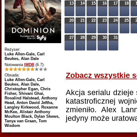
13
14
15
16
17
18
20
21
22
23
24
25
27
28
29
30
31
Reżyser:
Luke Allen-Gale, Carl
Beukes, Alan Dale
Notowania
IMDB
(6.7)
:
Zobacz wszystkie s
Obsada:
Luke Allen-Gale, Carl
Beukes, Alan Dale,
Christopher Egan, Chris
Akcja serialu dzieje
Fisher, Shivani Ghai,
Rosalind Halstead, Anthony
katastroficznej wojn
Head, Anton David Jeftha,
Langley Kirkwood, Roxanne
zmieniło. Alex Lan
McKee, Alistair Anthony
jedyny może uratowa
Moulton Black, Dylan Skews,
Tanya van Graan, Tom
Wisdom