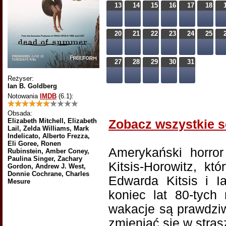
13
14
15
16
17
18
20
21
22
23
24
25
27
28
29
30
31
Reżyser:
Ian B. Goldberg
Notowania
IMDB
(6.1)
:
Obsada:
Elizabeth Mitchell, Elizabeth
Zobacz wszystkie s
Lail, Zelda Williams, Mark
Indelicato, Alberto Frezza,
Eli Goree, Ronen
Amerykański horro
Rubinstein, Amber Coney,
Paulina Singer, Zachary
Kitsis-Horowitz, kt
Gordon, Andrew J. West,
Donnie Cochrane, Charles
Edwarda Kitsis i I
Mesure
koniec lat 80-tych
wakacje są prawdziw
zmieniać się w stra