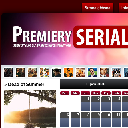
Strona główna
Inf
Pluribus
Brak opisu...
» Dead of Summer
Lipca 2026
Pon
Wto
śro
Czw
Pią
Sob
Ni
1
2
3
4
6
7
8
9
10
11