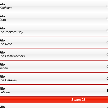
Silo
Machines
Silo
Truth
Silo
The Janitor's Boy
Silo
The Relic
Silo
The Flamekeepers
Silo
Hanna
Silo
The Getaway
Silo
Outside
Sezon 02
Silo