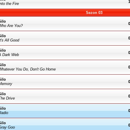
Into the Fire
Sezon 03
Silo
Who Are You?
Silo
It's All Good
Silo
A Dark Web
Silo
Whatever You Do, Don't Go Home
Silo
Memory
Silo
The Drive
Silo
Radio
Silo
Gray Goo