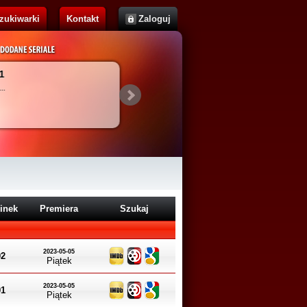
zukiwarki
Kontakt
Zaloguj
Cassandra
Brak opisu...
inek
Premiera
Szukaj
2023-05-05
02
Piątek
2023-05-05
01
Piątek