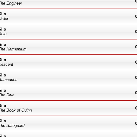
The Engineer
Silo
Order
Silo
Solo
Silo
The Harmonium
Silo
Descent
Silo
Barricades
Silo
The Dive
Silo
The Book of Quinn
Silo
The Safeguard
Silo