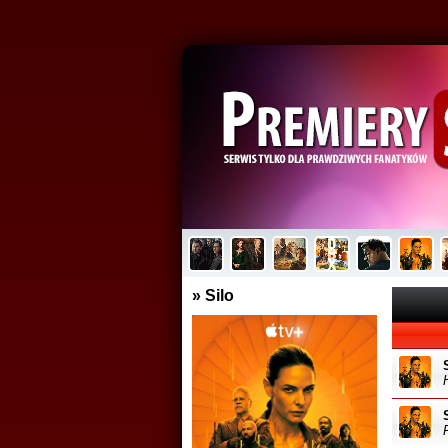
Cassandra
Plu
Brak opisu...
Brak
» Silo