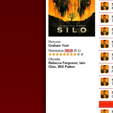
Reżyser:
Graham Yost
Notowania
IMDB
(8.1)
:
Obsada:
Rebecca Ferguson, Iain
Glen, Will Patton