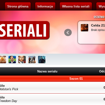
Strona główna
Informacje
Własna lista seriali
Wys
ribus
Celda 211
 opisu...
Brak opisu...
Nazwa serialu
Odc
Sezon 01
Silo
Holston's Pick
Silo
Freedom Day