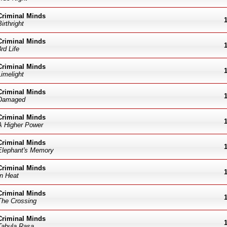
Criminal Minds
Birthright
Criminal Minds
3rd Life
Criminal Minds
Limelight
Criminal Minds
Damaged
Criminal Minds
A Higher Power
Criminal Minds
Elephant's Memory
Criminal Minds
In Heat
Criminal Minds
The Crossing
Criminal Minds
Tabula Rasa