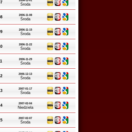
2006-11-01
07
Środa
2006-11-08
08
Środa
2006-11-15
09
Środa
2006-11-22
10
Środa
2006-11-29
11
Środa
2006-12-13
12
Środa
2007-01-17
13
Środa
2007-02-04
14
Niedziela
2007-02-07
15
Środa