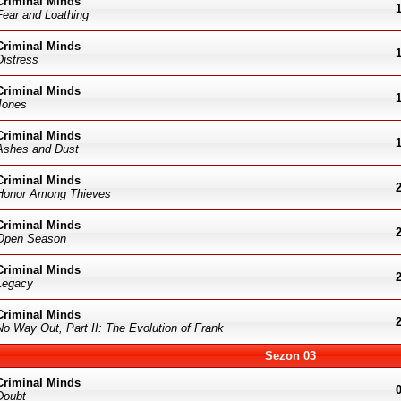
Criminal Minds
Fear and Loathing
Criminal Minds
Distress
Criminal Minds
Jones
Criminal Minds
Ashes and Dust
Criminal Minds
Honor Among Thieves
Criminal Minds
Open Season
Criminal Minds
Legacy
Criminal Minds
No Way Out, Part II: The Evolution of Frank
Sezon 03
Criminal Minds
Doubt