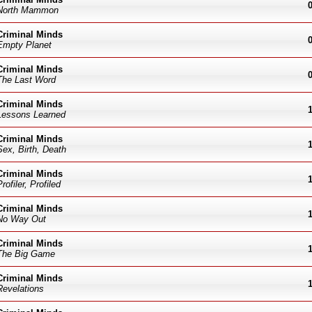
North Mammon
Criminal Minds
Empty Planet
Criminal Minds
The Last Word
Criminal Minds
Lessons Learned
Criminal Minds
Sex, Birth, Death
Criminal Minds
Profiler, Profiled
Criminal Minds
No Way Out
Criminal Minds
The Big Game
Criminal Minds
Revelations