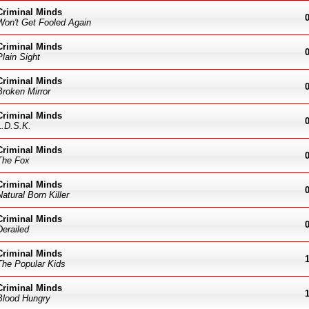
Criminal Minds
Won't Get Fooled Again
Criminal Minds
Plain Sight
Criminal Minds
Broken Mirror
Criminal Minds
L.D.S.K.
Criminal Minds
The Fox
Criminal Minds
Natural Born Killer
Criminal Minds
Derailed
Criminal Minds
The Popular Kids
Criminal Minds
Blood Hungry