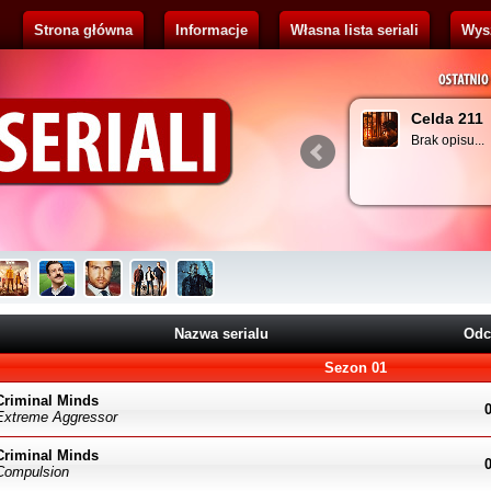
Strona główna
Informacje
Własna lista seriali
Wys
ribus
Celda 211
 opisu...
Brak opisu...
Nazwa serialu
Odc
Sezon 01
Criminal Minds
Extreme Aggressor
Criminal Minds
Compulsion