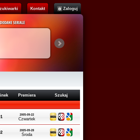
zukiwarki
Kontakt
Zaloguj
Cassandra
Brak opisu...
inek
Premiera
Szukaj
2005-09-22
01
Czwartek
2005-09-28
02
Środa