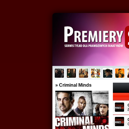
Cassandra
Plu
Brak opisu...
Brak
» Criminal Minds